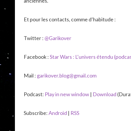
anciennes.
Et pour les contacts, comme d’habitude :
Twitter :
@Garikover
Facebook :
Star Wars : L’univers étendu (podca
Mail :
garikover.blog@gmail.com
Podcast:
Play in new window
|
Download
(Dura
Subscribe:
Android
|
RSS