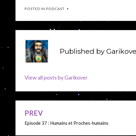
POSTED IN
PODCAST
Published by
Garikove
View all posts by Garikover
PREV
Navigation
Episode 37 : Humains et Proches-humains
de