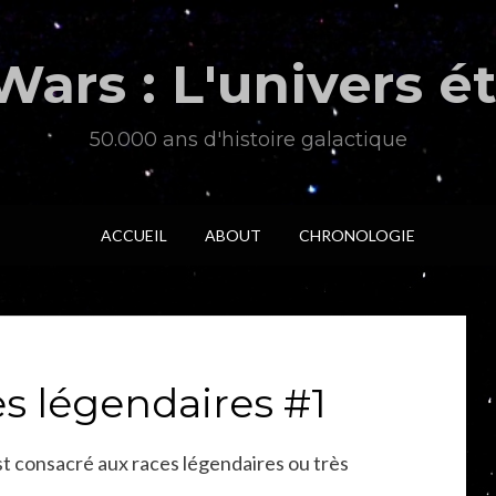
Wars : L'univers 
50.000 ans d'histoire galactique
ACCUEIL
ABOUT
CHRONOLOGIE
es légendaires #1
est consacré aux races légendaires ou très