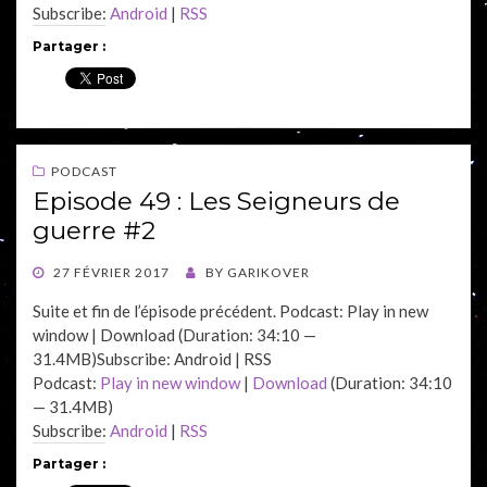
Subscribe:
Android
|
RSS
Partager :
PODCAST
Episode 49 : Les Seigneurs de
guerre #2
POSTED
27 FÉVRIER 2017
BY
GARIKOVER
ON
Suite et fin de l’épisode précédent. Podcast: Play in new
window | Download (Duration: 34:10 —
31.4MB)Subscribe: Android | RSS
Podcast:
Play in new window
|
Download
(Duration: 34:10
— 31.4MB)
Subscribe:
Android
|
RSS
Partager :