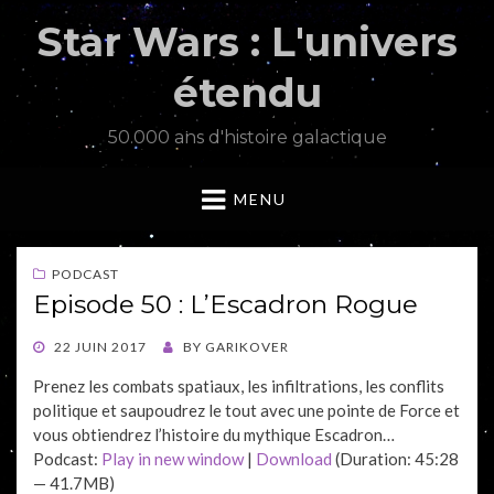
Star Wars : L'univers
étendu
50.000 ans d'histoire galactique
MENU
PODCAST
Episode 50 : L’Escadron Rogue
POSTED
22 JUIN 2017
BY
GARIKOVER
ON
Prenez les combats spatiaux, les infiltrations, les conflits
politique et saupoudrez le tout avec une pointe de Force et
vous obtiendrez l’histoire du mythique Escadron…
Podcast:
Play in new window
|
Download
(Duration: 45:28
— 41.7MB)