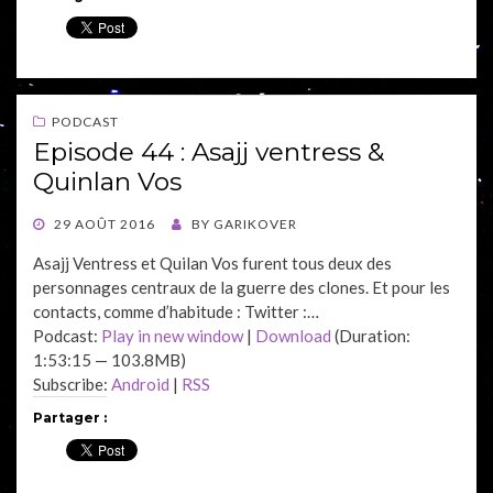
PODCAST
Episode 44 : Asajj ventress &
Quinlan Vos
POSTED
29 AOÛT 2016
BY
GARIKOVER
ON
Asajj Ventress et Quilan Vos furent tous deux des
personnages centraux de la guerre des clones. Et pour les
contacts, comme d’habitude : Twitter :…
Podcast:
Play in new window
|
Download
(Duration:
1:53:15 — 103.8MB)
Subscribe:
Android
|
RSS
Partager :