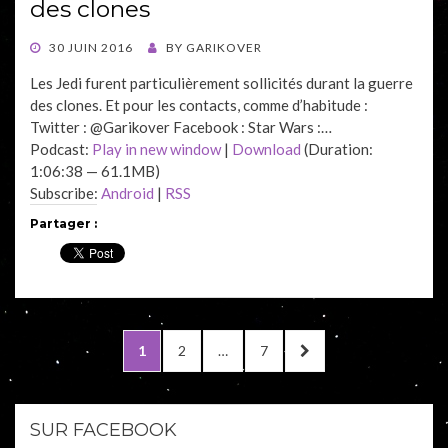
des clones
POSTED
30 JUIN 2016
BY
GARIKOVER
ON
Les Jedi furent particulièrement sollicités durant la guerre
des clones. Et pour les contacts, comme d’habitude :
Twitter : @Garikover Facebook : Star Wars :…
Podcast:
Play in new window
|
Download
(Duration:
1:06:38 — 61.1MB)
Subscribe:
Android
|
RSS
Partager :
Navigation
PAGE
1
PAGE
2
…
PAGE
7
NEXT
des
PAGE
articles
SUR FACEBOOK