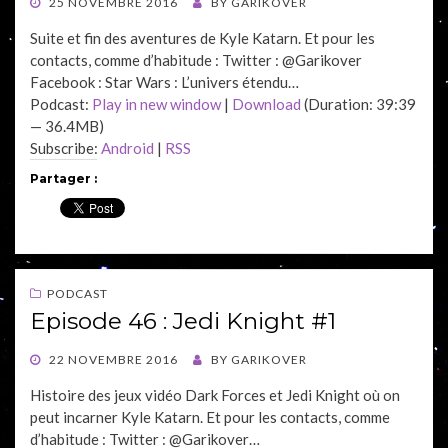
POSTED
25 NOVEMBRE 2016
BY
GARIKOVER
ON
Suite et fin des aventures de Kyle Katarn. Et pour les
contacts, comme d’habitude : Twitter : @Garikover
Facebook : Star Wars : L’univers étendu…
Podcast:
Play in new window
|
Download
(Duration: 39:39
— 36.4MB)
Subscribe:
Android
|
RSS
Partager :
PODCAST
Episode 46 : Jedi Knight #1
POSTED
22 NOVEMBRE 2016
BY
GARIKOVER
ON
Histoire des jeux vidéo Dark Forces et Jedi Knight où on
peut incarner Kyle Katarn. Et pour les contacts, comme
d’habitude : Twitter : @Garikover…