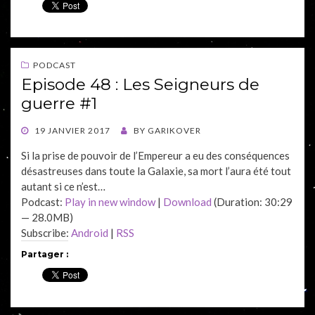
PODCAST
Episode 48 : Les Seigneurs de
guerre #1
POSTED
19 JANVIER 2017
BY
GARIKOVER
ON
Si la prise de pouvoir de l’Empereur a eu des conséquences
désastreuses dans toute la Galaxie, sa mort l’aura été tout
autant si ce n’est…
Podcast:
Play in new window
|
Download
(Duration: 30:29
— 28.0MB)
Subscribe:
Android
|
RSS
Partager :