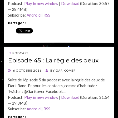
Podcast:
Play in new window
|
Download
(Duration: 30:57
— 28.4MB)
Subscribe:
Android
|
RSS
Partager :
PODCAST
Episode 45 : La règle des deux
POSTED
6 OCTOBRE 2016
BY
GARIKOVER
ON
Suite de l’épisode 5 du podcast avec la règle des deux de
Dark Bane. Et pour les contacts, comme d’habitude :
Twitter : @Garikover Facebook…
Podcast:
Play in new window
|
Download
(Duration: 31:54
— 29.3MB)
Subscribe:
Android
|
RSS
Partager :