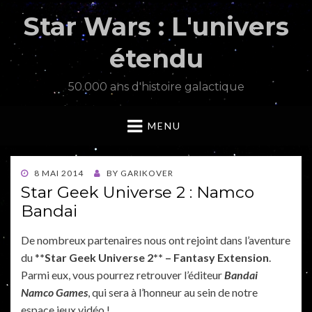
Star Wars : L'univers
étendu
50.000 ans d'histoire galactique
MENU
POSTED
8 MAI 2014
BY
GARIKOVER
ON
Star Geek Universe 2 : Namco
Bandai
De nombreux partenaires nous ont rejoint dans l’aventure
du *
*Star Geek Universe 2** – Fantasy Extension
.
Parmi eux, vous pourrez retrouver l’éditeur
Bandai
Namco Games
, qui sera à l’honneur au sein de notre
espace jeux vidéo !