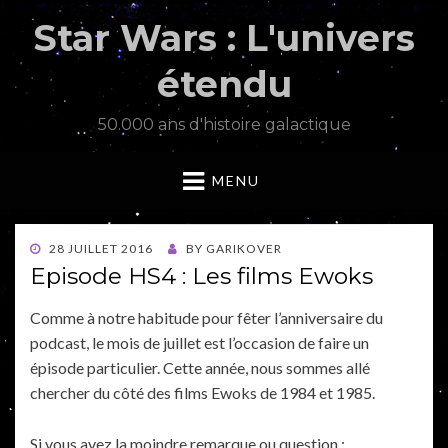
Star Wars : L'univers
étendu
50.000 ans d'histoire galactique
MENU
POSTED
28 JUILLET 2016
BY
GARIKOVER
ON
Episode HS4 : Les films Ewoks
Comme à notre habitude pour fêter l’anniversaire du
podcast, le mois de juillet est l’occasion de faire un
épisode particulier. Cette année, nous sommes allé
chercher du côté des films Ewoks de 1984 et 1985.
Si vous avez la moindre remarque ou question :