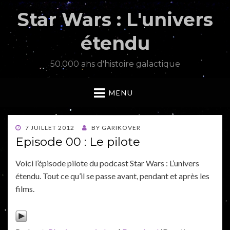
Star Wars : L'univers
étendu
50.000 ans d'histoire galactique
MENU
POSTED
7 JUILLET 2012
BY
GARIKOVER
ON
Episode 00 : Le pilote
Voici l’épisode pilote du podcast Star Wars : L’univers
étendu. Tout ce qu’il se passe avant, pendant et après les
films.