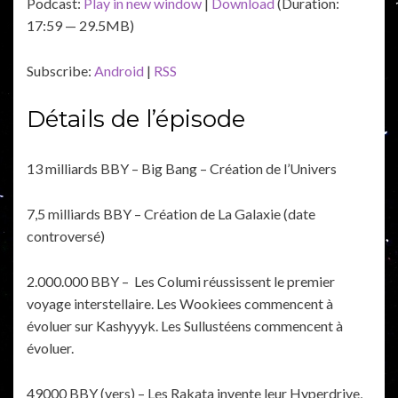
Podcast:
Play in new window
|
Download
(Duration:
17:59 — 29.5MB)
Subscribe:
Android
|
RSS
Détails de l’épisode
13 milliards BBY – Big Bang – Création de l’Univers
7,5 milliards BBY – Création de La Galaxie (date
controversé)
2.000.000 BBY – Les Columi réussissent le premier
voyage interstellaire. Les Wookiees commencent à
évoluer sur Kashyyyk. Les Sullustéens commencent à
évoluer.
49000 BBY (vers) – Les Rakata invente leur Hyperdrive,