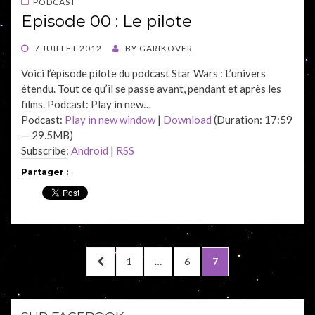
PODCAST
Episode 00 : Le pilote
POSTED
7 JUILLET 2012
BY
GARIKOVER
ON
Voici l’épisode pilote du podcast Star Wars : L’univers
étendu. Tout ce qu’il se passe avant, pendant et après les
films. Podcast: Play in new…
Podcast:
Play in new window
|
Download
(Duration: 17:59
— 29.5MB)
Subscribe:
Android
|
RSS
Partager :
Navigation
PREVIOUS
PAGE
1
…
PAGE
6
PAGE
7
des
PAGE
articles