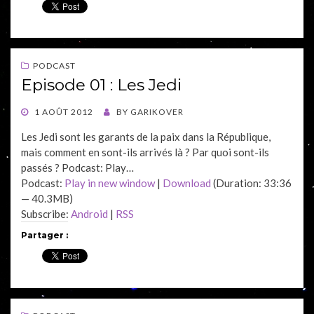
PODCAST
Episode 01 : Les Jedi
POSTED
1 AOÛT 2012
BY
GARIKOVER
ON
Les Jedi sont les garants de la paix dans la République,
mais comment en sont-ils arrivés là ? Par quoi sont-ils
passés ? Podcast: Play…
Podcast:
Play in new window
|
Download
(Duration: 33:36
— 40.3MB)
Subscribe:
Android
|
RSS
Partager :