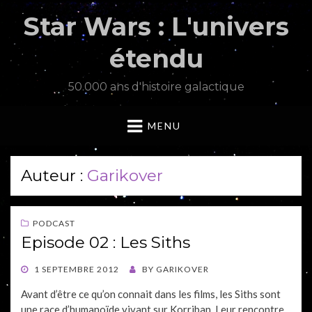
Star Wars : L'univers
étendu
50.000 ans d'histoire galactique
MENU
Auteur :
Garikover
PODCAST
Episode 02 : Les Siths
POSTED
1 SEPTEMBRE 2012
BY
GARIKOVER
ON
Avant d’être ce qu’on connait dans les films, les Siths sont
une race d’humanoïde vivant sur Korriban. Leur rencontre