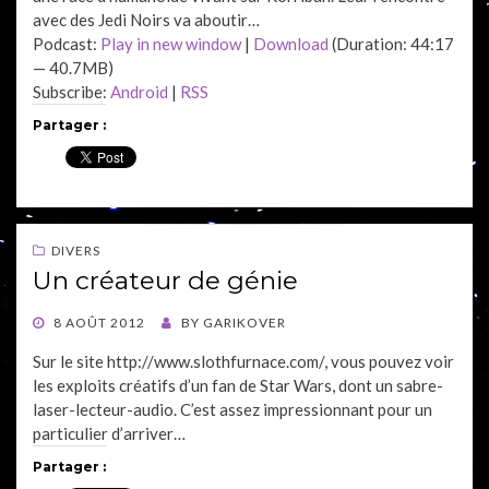
avec des Jedi Noirs va aboutir…
Podcast:
Play in new window
|
Download
(Duration: 44:17
— 40.7MB)
Subscribe:
Android
|
RSS
Partager :
DIVERS
Un créateur de génie
POSTED
8 AOÛT 2012
BY
GARIKOVER
ON
Sur le site http://www.slothfurnace.com/, vous pouvez voir
les exploits créatifs d’un fan de Star Wars, dont un sabre-
laser-lecteur-audio. C’est assez impressionnant pour un
particulier d’arriver…
Partager :